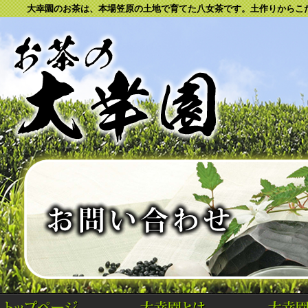
大幸園のお茶は、本場笠原の土地で育てた八女茶です。土作りからこだ