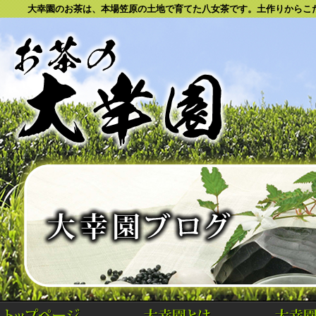
大幸園のお茶は、本場笠原の土地で育てた八女茶です。土作りからこだ