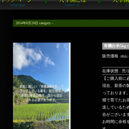
2014年8月24日
category -
有機白米5kg (0
販売価格
（税込
在庫状態 : 売
【ご購入前に
現在、新茶の
っております
畑で育てたお
送しているた
合がございま
お時間に余裕
す。