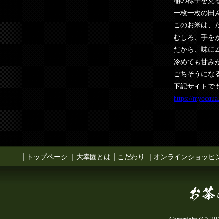
稲の様子を見
一枚一枚の田
このお米は、
むしろ、手を
だから、味に
冷めても甘み
ごちそうにな
下記サイトで
https://myocqua
│
トップページ
｜
大幸園とは
│
こだわり
｜
オンラインショッピ