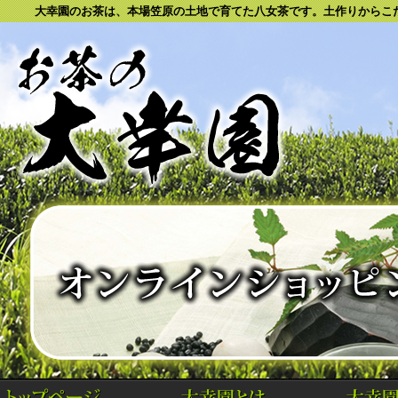
大幸園のお茶は、本場笠原の土地で育てた八女茶です。土作りからこだ